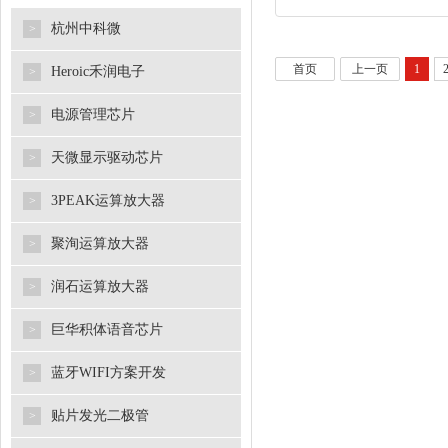
杭州中科微
>
首页
上一页
1
Heroic禾润电子
>
电源管理芯片
>
天微显示驱动芯片
>
3PEAK运算放大器
>
聚洵运算放大器
>
润石运算放大器
>
巨华积体语音芯片
>
蓝牙WIFI方案开发
>
贴片发光二极管
>