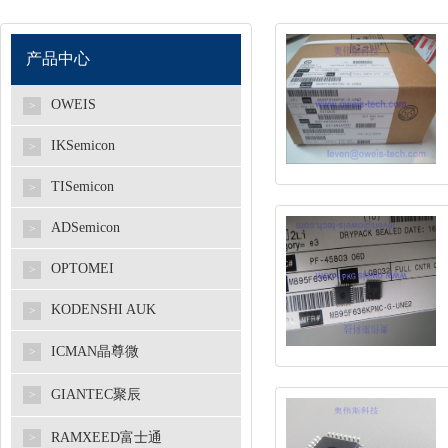
产品中心
OWEIS
>
IKSemicon
>
TISemicon
>
ADSemicon
>
OPTOMEI
>
KODENSHI AUK
>
ICMAN晶尊微
>
GIANTEC聚辰
>
RAMXEED富士通
>